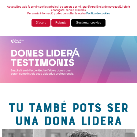
Aquest lloc web fa servir cookies pròpies i de tercers per millorar l’experiència de navegació, i oferir
continguts i serveis d’interès.
Per a més informació podeu consultar la nostra
Política de cookies
D'acord
Rebutja
Gestionar cookies
TU TAMBÉ POTS SER
UNA DONA LIDERA