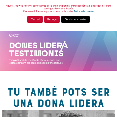
Aquest lloc web fa servir cookies pròpies i de tercers per millorar l’experiència de navegació, i oferir
continguts i serveis d’interès.
Per a més informació podeu consultar la nostra
Política de cookies
D'acord
Rebutja
Gestionar cookies
TU TAMBÉ POTS SER
UNA DONA LIDERA