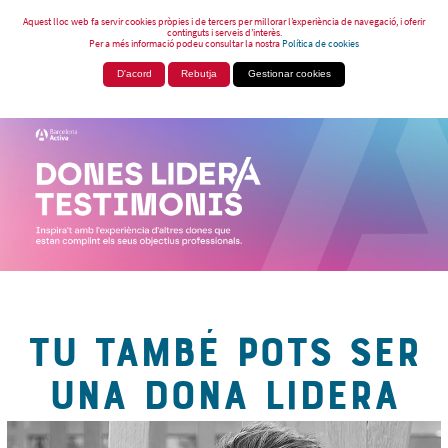
Aquest lloc web fa servir cookies pròpies i de tercers per millorar l’experiència de navegació, i oferir
continguts i serveis d’interès.
Per a més informació podeu consultar la nostra
Política de cookies
D'acord
Rebutja
Gestionar cookies
TU TAMBÉ POTS SER
UNA DONA LIDERA