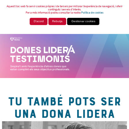
Aquest lloc web fa servir cookies pròpies i de tercers per millorar l’experiència de navegació, i oferir
continguts i serveis d’interès.
Per a més informació podeu consultar la nostra
Política de cookies
D'acord
Rebutja
Gestionar cookies
TU TAMBÉ POTS SER
UNA DONA LIDERA