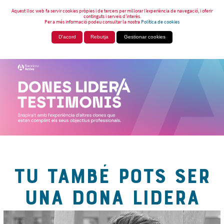
Aquest lloc web fa servir cookies pròpies i de tercers per millorar l’experiència de navegació, i oferir
continguts i serveis d’interès.
Per a més informació podeu consultar la nostra
Política de cookies
D'acord
Rebutja
Gestionar cookies
TU TAMBÉ POTS SER
UNA DONA LIDERA