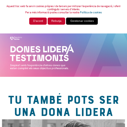
Aquest lloc web fa servir cookies pròpies i de tercers per millorar l’experiència de navegació, i oferir
continguts i serveis d’interès.
Per a més informació podeu consultar la nostra
Política de cookies
D'acord
Rebutja
Gestionar cookies
TU TAMBÉ POTS SER
UNA DONA LIDERA