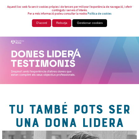
Aquest lloc web fa servir cookies pròpies i de tercers per millorar l’experiència de navegació, i oferir
continguts i serveis d’interès.
Per a més informació podeu consultar la nostra
Política de cookies
D'acord
Rebutja
Gestionar cookies
TU TAMBÉ POTS SER
UNA DONA LIDERA