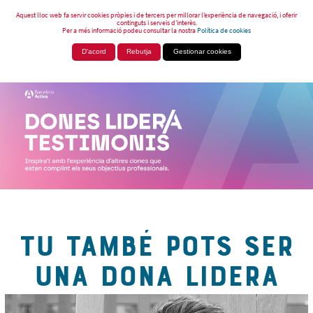
Aquest lloc web fa servir cookies pròpies i de tercers per millorar l’experiència de navegació, i oferir
continguts i serveis d’interès.
Per a més informació podeu consultar la nostra
Política de cookies
D'acord
Rebutja
Gestionar cookies
TU TAMBÉ POTS SER
UNA DONA LIDERA