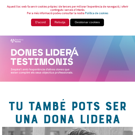
Aquest lloc web fa servir cookies pròpies i de tercers per millorar l’experiència de navegació, i oferir
continguts i serveis d’interès.
Per a més informació podeu consultar la nostra
Política de cookies
D'acord
Rebutja
Gestionar cookies
TU TAMBÉ POTS SER
UNA DONA LIDERA