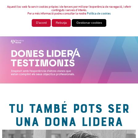
Aquest lloc web fa servir cookies pròpies i de tercers per millorar l’experiència de navegació, i oferir
continguts i serveis d’interès.
Per a més informació podeu consultar la nostra
Política de cookies
D'acord
Rebutja
Gestionar cookies
TU TAMBÉ POTS SER
UNA DONA LIDERA