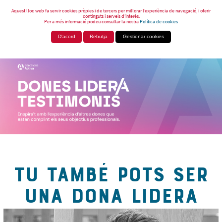
Aquest lloc web fa servir cookies pròpies i de tercers per millorar l’experiència de navegació, i oferir
continguts i serveis d’interès.
Per a més informació podeu consultar la nostra
Política de cookies
D'acord
Rebutja
Gestionar cookies
TU TAMBÉ POTS SER
UNA DONA LIDERA