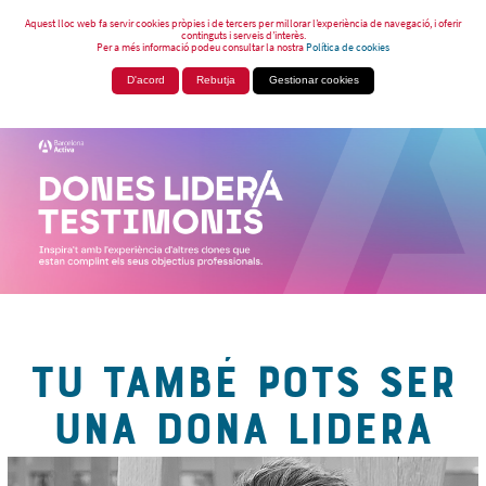
Aquest lloc web fa servir cookies pròpies i de tercers per millorar l’experiència de navegació, i oferir
continguts i serveis d’interès.
Per a més informació podeu consultar la nostra
Política de cookies
D'acord
Rebutja
Gestionar cookies
TU TAMBÉ POTS SER
UNA DONA LIDERA