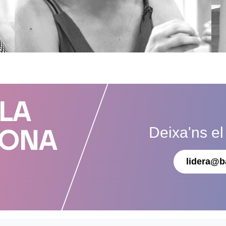
 LA
Deixa'ns el
DONA
lidera@b