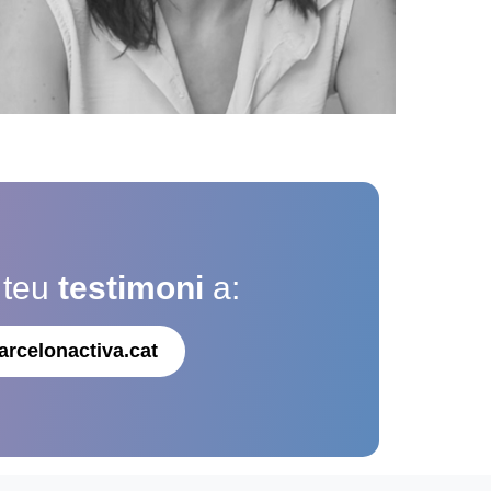
 teu
testimoni
a:
arcelonactiva.cat