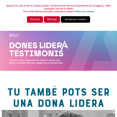
Aquest lloc web fa servir cookies pròpies i de tercers per millorar l’experiència de navegació, i oferir
continguts i serveis d’interès.
Per a més informació podeu consultar la nostra
Política de cookies
D'acord
Rebutja
Gestionar cookies
TU TAMBÉ POTS SER
UNA DONA LIDERA