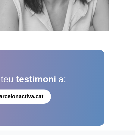
 teu
testimoni
a:
arcelonactiva.cat