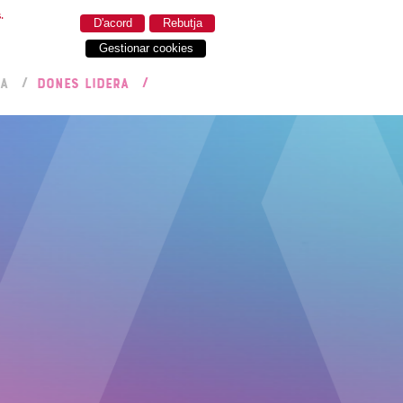
.
D'acord
Rebutja
Gestionar cookies
RA
DONES LIDERA