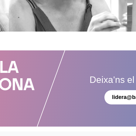
 LA
Deixa'ns el
DONA
lidera@b