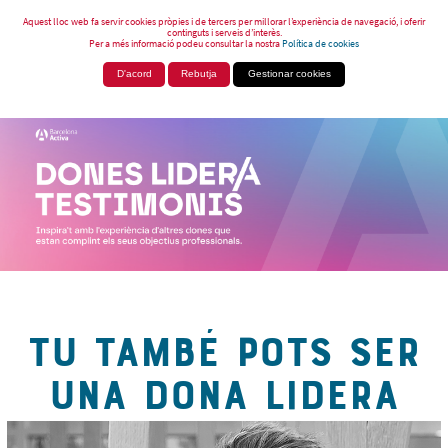
Aquest lloc web fa servir cookies pròpies i de tercers per millorar l’experiència de navegació, i oferir
continguts i serveis d’interès.
Per a més informació podeu consultar la nostra
Política de cookies
D'acord
Rebutja
Gestionar cookies
TU TAMBÉ POTS SER
UNA DONA LIDERA