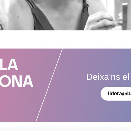
 LA
Deixa'ns el
DONA
lidera@b