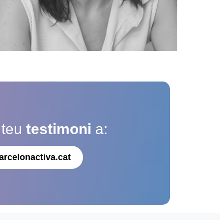
 teu
testimoni
a:
arcelonactiva.cat