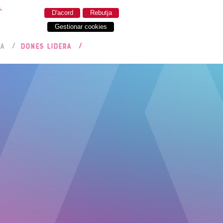
.
D'acord
Rebutja
Gestionar cookies
RA
DONES LIDERA