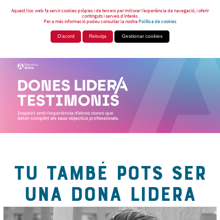
Aquest lloc web fa servir cookies pròpies i de tercers per millorar l’experiència de navegació, i oferir
continguts i serveis d’interès.
Per a més informació podeu consultar la nostra
Política de cookies
D'acord
Rebutja
Gestionar cookies
TU TAMBÉ POTS SER
UNA DONA LIDERA