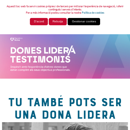
Aquest lloc web fa servir cookies pròpies i de tercers per millorar l’experiència de navegació, i oferir
continguts i serveis d’interès.
Per a més informació podeu consultar la nostra
Política de cookies
D'acord
Rebutja
Gestionar cookies
TU TAMBÉ POTS SER
UNA DONA LIDERA