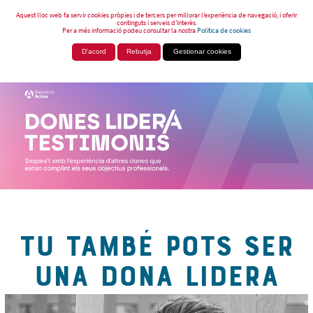
Aquest lloc web fa servir cookies pròpies i de tercers per millorar l’experiència de navegació, i oferir
continguts i serveis d’interès.
Per a més informació podeu consultar la nostra
Política de cookies
D'acord
Rebutja
Gestionar cookies
TU TAMBÉ POTS SER
UNA DONA LIDERA