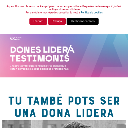
Aquest lloc web fa servir cookies pròpies i de tercers per millorar l’experiència de navegació, i oferir
continguts i serveis d’interès.
Per a més informació podeu consultar la nostra
Política de cookies
D'acord
Rebutja
Gestionar cookies
TU TAMBÉ POTS SER
UNA DONA LIDERA