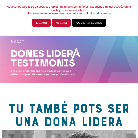
Aquest lloc web fa servir cookies pròpies i de tercers per millorar l’experiència de navegació, i oferir
continguts i serveis d’interès.
Per a més informació podeu consultar la nostra
Política de cookies
D'acord
Rebutja
Gestionar cookies
TU TAMBÉ POTS SER
UNA DONA LIDERA