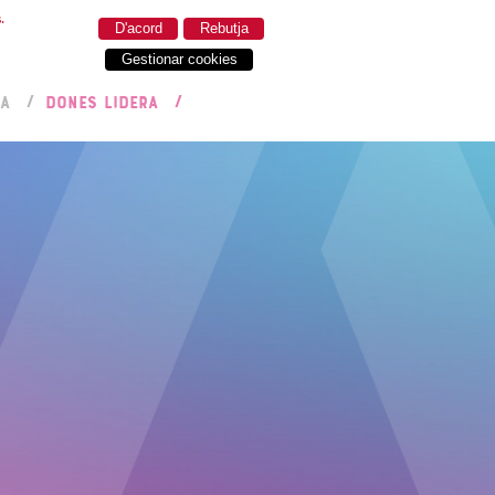
.
D'acord
Rebutja
Gestionar cookies
RA
DONES LIDERA