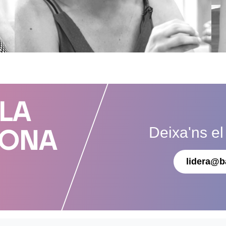
 LA
Deixa'ns el
DONA
lidera@b