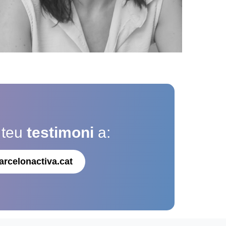
 teu
testimoni
a:
arcelonactiva.cat