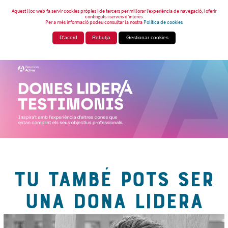
Aquest lloc web fa servir cookies pròpies i de tercers per millorar l’experiència de navegació, i oferir
continguts i serveis d’interès.
Per a més informació podeu consultar la nostra
Política de cookies
D'acord
Rebutja
Gestionar cookies
TU TAMBÉ POTS SER
UNA DONA LIDERA