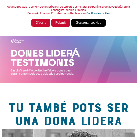
Aquest lloc web fa servir cookies pròpies i de tercers per millorar l’experiència de navegació, i oferir
continguts i serveis d’interès.
Per a més informació podeu consultar la nostra
Política de cookies
D'acord
Rebutja
Gestionar cookies
TU TAMBÉ POTS SER
UNA DONA LIDERA