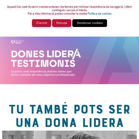
Aquest lloc web fa servir cookies pròpies i de tercers per millorar l’experiència de navegació, i oferir
continguts i serveis d’interès.
Per a més informació podeu consultar la nostra
Política de cookies
D'acord
Rebutja
Gestionar cookies
TU TAMBÉ POTS SER
UNA DONA LIDERA