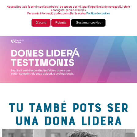
Aquest lloc web fa servir cookies pròpies i de tercers per millorar l’experiència de navegació, i oferir
continguts i serveis d’interès.
Per a més informació podeu consultar la nostra
Política de cookies
D'acord
Rebutja
Gestionar cookies
TU TAMBÉ POTS SER
UNA DONA LIDERA