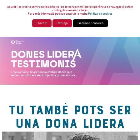
Aquest lloc web fa servir cookies pròpies i de tercers per millorar l’experiència de navegació, i oferir
continguts i serveis d’interès.
Per a més informació podeu consultar la nostra
Política de cookies
D'acord
Rebutja
Gestionar cookies
TU TAMBÉ POTS SER
UNA DONA LIDERA