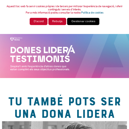
Aquest lloc web fa servir cookies pròpies i de tercers per millorar l’experiència de navegació, i oferir
continguts i serveis d’interès.
Per a més informació podeu consultar la nostra
Política de cookies
D'acord
Rebutja
Gestionar cookies
TU TAMBÉ POTS SER
UNA DONA LIDERA