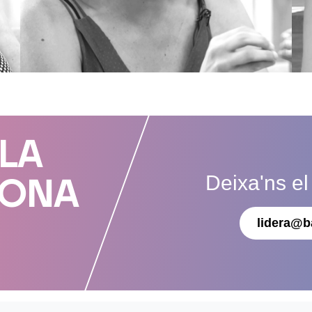
 LA
Deixa'ns el
DONA
lidera@b