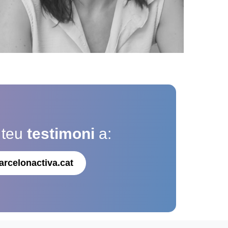
 teu
testimoni
a:
arcelonactiva.cat