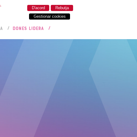
.
D'acord
Rebutja
Gestionar cookies
RA
DONES LIDERA