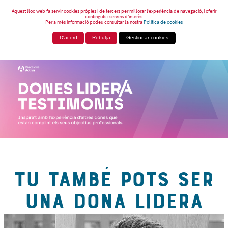
Aquest lloc web fa servir cookies pròpies i de tercers per millorar l’experiència de navegació, i oferir
continguts i serveis d’interès.
Per a més informació podeu consultar la nostra
Política de cookies
D'acord
Rebutja
Gestionar cookies
TU TAMBÉ POTS SER
UNA DONA LIDERA