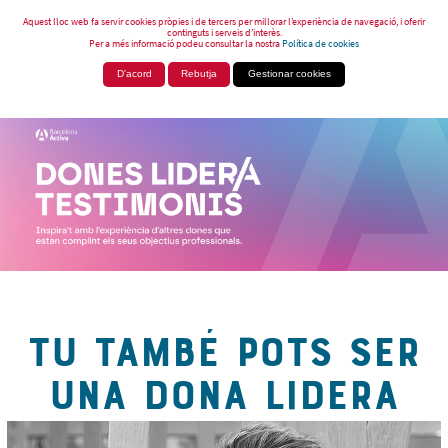
Aquest lloc web fa servir cookies pròpies i de tercers per millorar l’experiència de navegació, i oferir
continguts i serveis d’interès.
Per a més informació podeu consultar la nostra
Política de cookies
D'acord
Rebutja
Gestionar cookies
TU TAMBÉ POTS SER
UNA DONA LIDERA