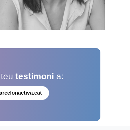
 teu
testimoni
a:
arcelonactiva.cat