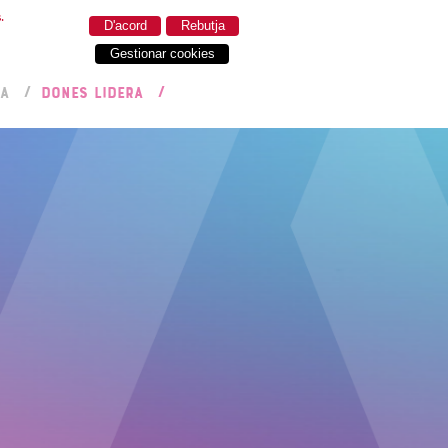
.
D'acord
Rebutja
Gestionar cookies
RA
DONES LIDERA