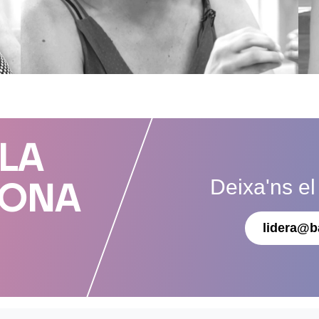
 LA
Deixa'ns el
DONA
lidera@b