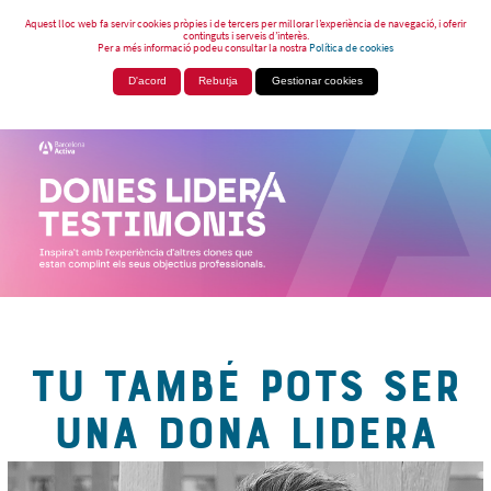
Aquest lloc web fa servir cookies pròpies i de tercers per millorar l’experiència de navegació, i oferir
continguts i serveis d’interès.
Per a més informació podeu consultar la nostra
Política de cookies
D'acord
Rebutja
Gestionar cookies
TU TAMBÉ POTS SER
UNA DONA LIDERA