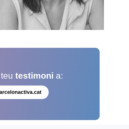
 teu
testimoni
a:
arcelonactiva.cat