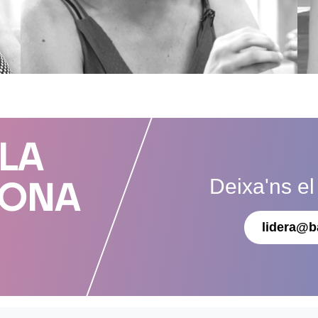
 LA
Deixa'ns el
DONA
lidera@b