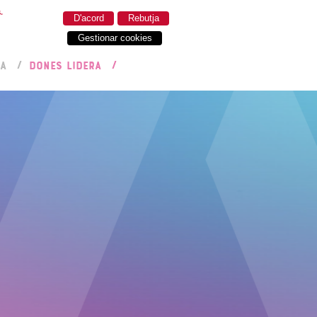
.
D'acord
Rebutja
Gestionar cookies
RA
DONES LIDERA