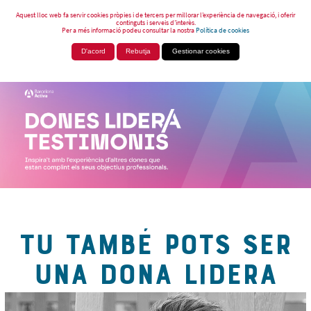
Aquest lloc web fa servir cookies pròpies i de tercers per millorar l’experiència de navegació, i oferir
continguts i serveis d’interès.
Per a més informació podeu consultar la nostra
Política de cookies
D'acord
Rebutja
Gestionar cookies
TU TAMBÉ POTS SER
UNA DONA LIDERA