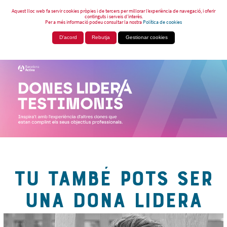
Aquest lloc web fa servir cookies pròpies i de tercers per millorar l’experiència de navegació, i oferir
continguts i serveis d’interès.
Per a més informació podeu consultar la nostra
Política de cookies
D'acord
Rebutja
Gestionar cookies
TU TAMBÉ POTS SER
UNA DONA LIDERA