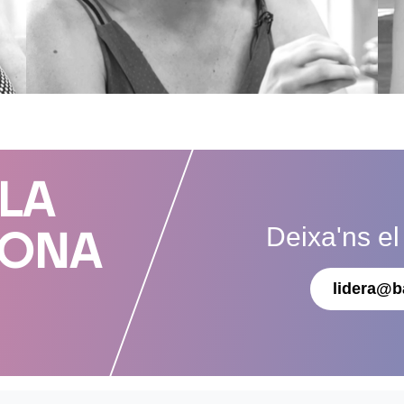
 LA
Deixa'ns el
DONA
lidera@b