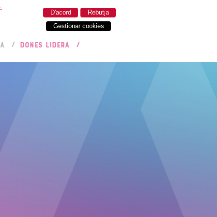
.
D'acord
Rebutja
Gestionar cookies
RA
DONES LIDERA