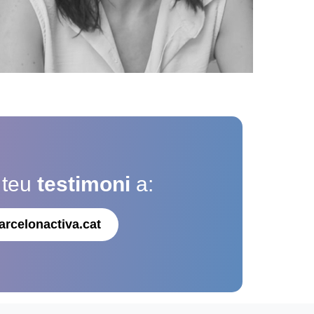
 teu
testimoni
a:
arcelonactiva.cat