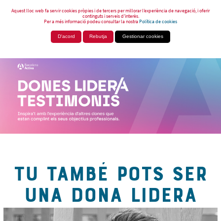
Aquest lloc web fa servir cookies pròpies i de tercers per millorar l’experiència de navegació, i oferir
continguts i serveis d’interès.
Per a més informació podeu consultar la nostra
Política de cookies
D'acord
Rebutja
Gestionar cookies
TU TAMBÉ POTS SER
UNA DONA LIDERA