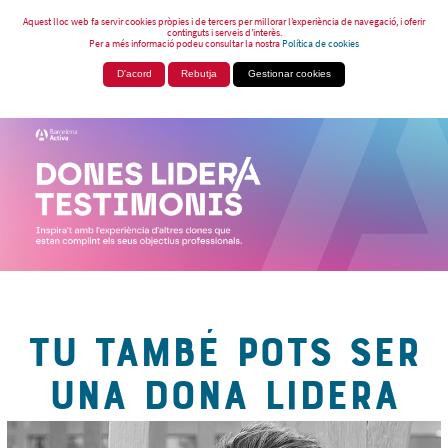
Aquest lloc web fa servir cookies pròpies i de tercers per millorar l’experiència de navegació, i oferir
continguts i serveis d’interès.
Per a més informació podeu consultar la nostra
Política de cookies
D'acord
Rebutja
Gestionar cookies
TU TAMBÉ POTS SER
UNA DONA LIDERA