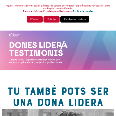
Aquest lloc web fa servir cookies pròpies i de tercers per millorar l’experiència de navegació, i oferir
continguts i serveis d’interès.
Per a més informació podeu consultar la nostra
Política de cookies
D'acord
Rebutja
Gestionar cookies
TU TAMBÉ POTS SER
UNA DONA LIDERA