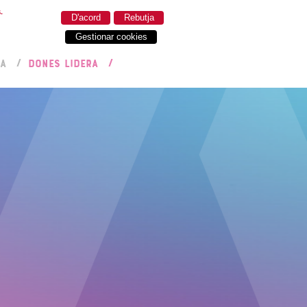
.
D'acord
Rebutja
Gestionar cookies
RA
DONES LIDERA