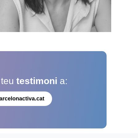
 teu
testimoni
a:
arcelonactiva.cat