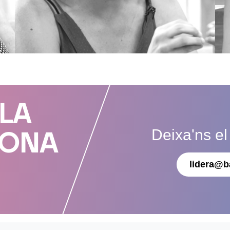
 LA
Deixa'ns el
DONA
lidera@b