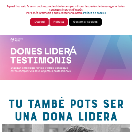
Aquest lloc web fa servir cookies pròpies i de tercers per millorar l’experiència de navegació, i oferir
continguts i serveis d’interès.
Per a més informació podeu consultar la nostra
Política de cookies
D'acord
Rebutja
Gestionar cookies
TU TAMBÉ POTS SER
UNA DONA LIDERA