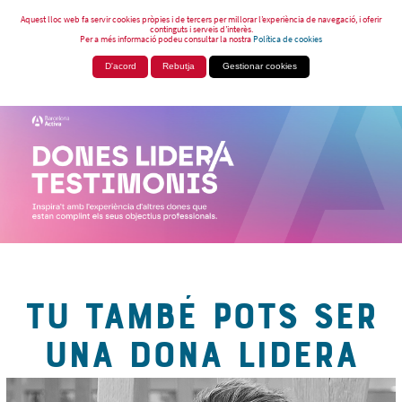
Aquest lloc web fa servir cookies pròpies i de tercers per millorar l’experiència de navegació, i oferir
continguts i serveis d’interès.
Per a més informació podeu consultar la nostra
Política de cookies
D'acord
Rebutja
Gestionar cookies
TU TAMBÉ POTS SER
UNA DONA LIDERA