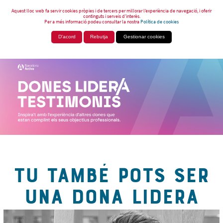
Aquest lloc web fa servir cookies pròpies i de tercers per millorar l’experiència de navegació, i oferir
continguts i serveis d’interès.
Per a més informació podeu consultar la nostra
Política de cookies
D'acord
Rebutja
Gestionar cookies
TU TAMBÉ POTS SER
UNA DONA LIDERA