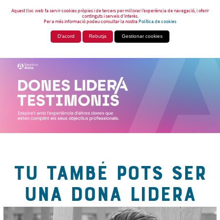
Aquest lloc web fa servir cookies pròpies i de tercers per millorar l’experiència de navegació, i oferir
continguts i serveis d’interès.
Per a més informació podeu consultar la nostra
Política de cookies
D'acord
Rebutja
Gestionar cookies
TU TAMBÉ POTS SER
UNA DONA LIDERA