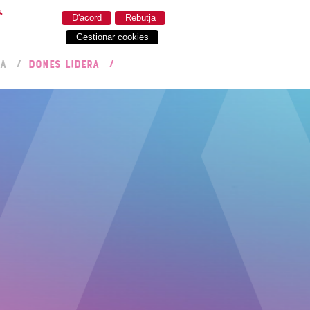
.
D'acord
Rebutja
Gestionar cookies
RA
DONES LIDERA