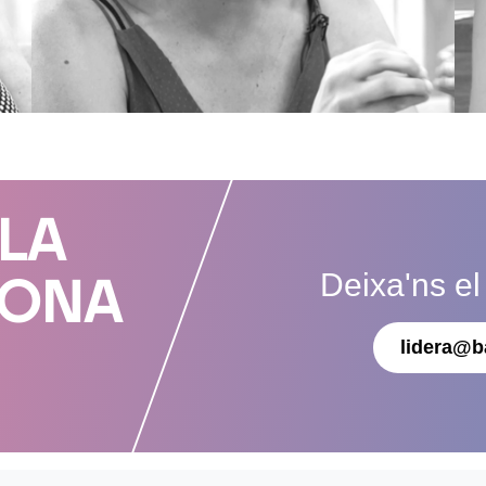
 LA
Deixa'ns el
DONA
lidera@b