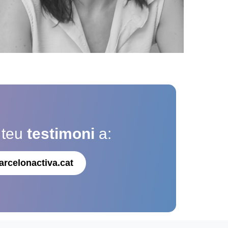
 teu
testimoni
a:
arcelonactiva.cat