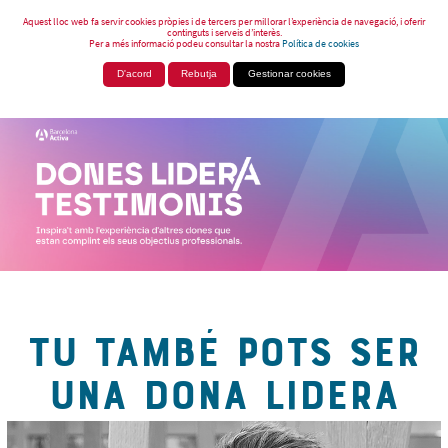
Aquest lloc web fa servir cookies pròpies i de tercers per millorar l’experiència de navegació, i oferir
continguts i serveis d’interès.
Per a més informació podeu consultar la nostra
Política de cookies
D'acord
Rebutja
Gestionar cookies
TU TAMBÉ POTS SER
UNA DONA LIDERA