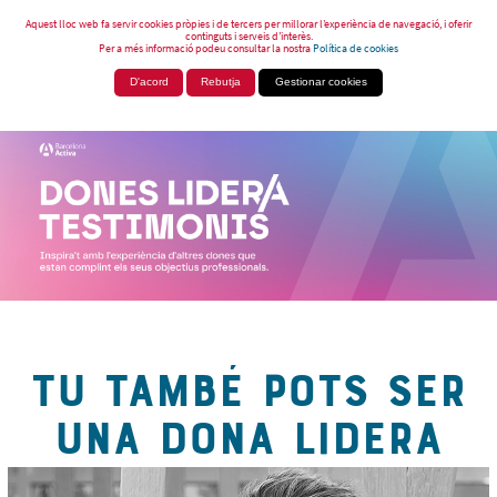
Aquest lloc web fa servir cookies pròpies i de tercers per millorar l’experiència de navegació, i oferir
continguts i serveis d’interès.
Per a més informació podeu consultar la nostra
Política de cookies
D'acord
Rebutja
Gestionar cookies
TU TAMBÉ POTS SER
UNA DONA LIDERA