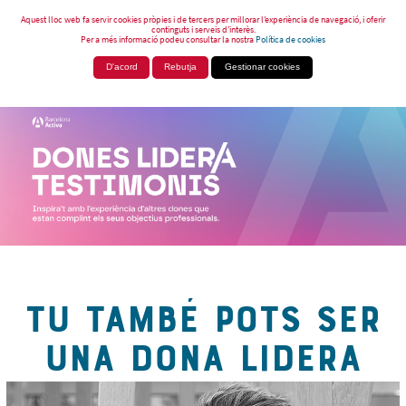
Aquest lloc web fa servir cookies pròpies i de tercers per millorar l’experiència de navegació, i oferir
continguts i serveis d’interès.
Per a més informació podeu consultar la nostra
Política de cookies
D'acord
Rebutja
Gestionar cookies
TU TAMBÉ POTS SER
UNA DONA LIDERA